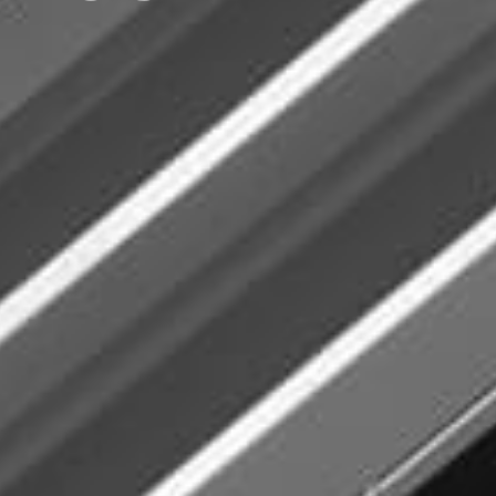
RTE
us necesidades