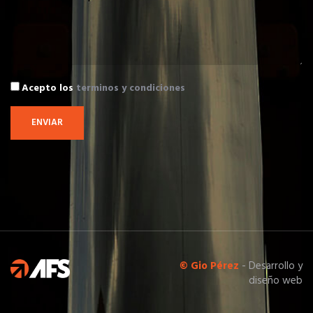
Acepto los
terminos y condiciones
ENVIAR
© Gio Pérez
- Desarrollo y
diseño web